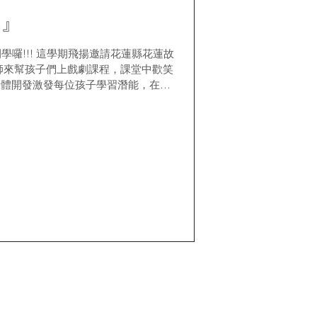
戲』
邀請花蓮縣花蓮故
師來幫孩子們上戲劇課程，課堂中歡笑
肢體開發激發每位孩子學習潛能，在課
》繪本故事來回饋孩子，鼓勵孩子不要