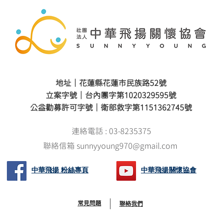
地址｜花蓮縣花蓮市民族路52號
立案字號｜台內團字第1020329595號
公益勸募許可字號｜衛部救字第1151362745號
連絡電話 : 03-8235375
聯絡信箱 sunnyyoung970@gmail.com
中華飛揚 粉絲專頁
中華飛揚關懷協會
常見問題
聯絡我們