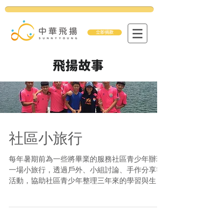
立即捐款
飛揚故事
社區小旅行
每年暑期前為一些將畢業的服務社區青少年辦理
一場小旅行，透過戶外、小組討論、手作分享等
活動，協助社區青少年整理三年來的學習與生命
經歷，進行回顧與展望，成為未來高中生涯的養
分。 #社區小旅行 #感謝社區志工老師家長們的
支援 #摸蛤仔兼洗褲 #感謝白川夢想家民宿超優