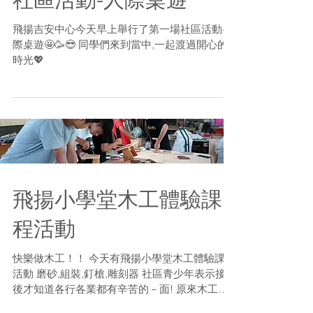
飛揚吉安中心今天早上舉行了第一場社區活動-人
際桌遊🤩🥳😎 同學們來到當中,一起渡過開心的
時光💖
飛揚小學堂木工體驗課
程活動
快樂做木工！！ 今天有飛揚小學堂木工體驗課程
活動 磨砂,組裝,釘槍,雕刻器 社區青少年表示接觸
後才知道各行各業都有辛苦的－面! 原來木工也
需要這樣細心的－面! #飛揚小學堂part2 #快樂學