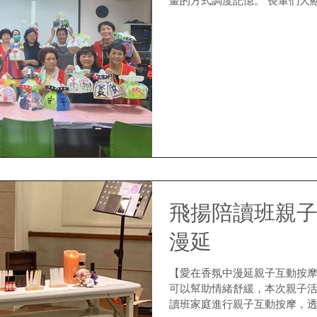
畫的方式調度記憶。 長輩們大
在他們的筆下，變得溫馨繽紛。
作畫當中也跟他們聊聊過往...
飛揚陪讀班親子
漫延
【愛在香氛中漫延親子互動按摩
可以幫助情緒舒緩，本次親子活
讀班家庭進行親子互動按摩，