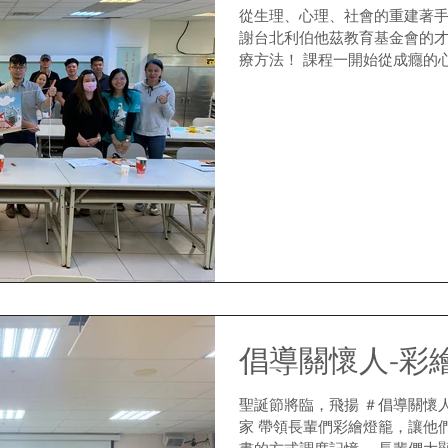
從生理、心理、社會的重建著手成癮治療 課程在上週
謝台北利伯他茲教育基金會的
療方法！ 課程一開始從成癮的
科學，原來成癮行為和大腦的
意志力就戰勝成癮的人，絕對...
倡導關懷人-彩
聖誕節將臨，飛揚 ＃倡導關懷
家 帶領長輩們彩繪燈籠，讓他