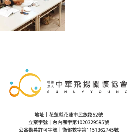
地址｜花蓮縣花蓮市民族路52號
立案字號｜台內團字第1020329595號
公益勸募許可字號｜衛部救字第1151362745號