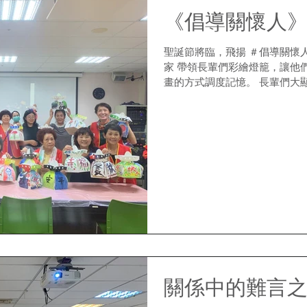
《倡導關懷人
聖誕節將臨，飛揚 ＃倡導關懷
家 帶領長輩們彩繪燈籠，讓他
畫的方式調度記憶。 長輩們大
在他們的筆下，變得溫馨繽紛。
作畫當中也跟他們聊聊過往...
關係中的難言之