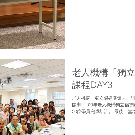
語言式溝通，也藉著按摩互動
子的安全感，親子芳療互動式按摩
老人機構「獨
課程DAY3
老人機構「獨立倡導關懷人」訓練
開辦「109年老人機構獨立倡導
30位學員完成培訓。 最後一
長、亞洲大學人文社會學院黃
服務者的需要、要是...