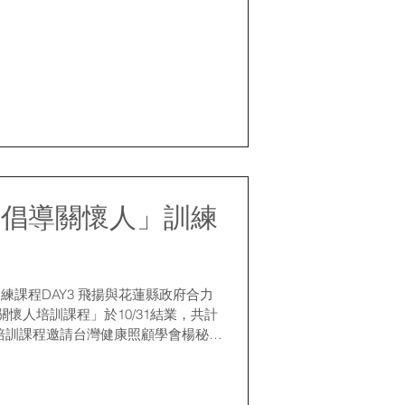
能深刻體會愛與被愛的感受，並增進孩
...
立倡導關懷人」訓練
課程DAY3 飛揚與花蓮縣政府合力
關懷人培訓課程」於10/31結業，共計
堂培訓課程邀請台灣健康照顧學會楊秘書
副院長授課，帶領倡導人學習如何應對