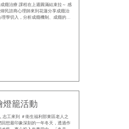
圓滿結束拉～ 感
才煒民諮商心理師來到花蓮分享成癮治
心理學切入，分析成癮機制、成癮的腦
多巴胺分泌有著強大的連結，能夠只靠
繪燈籠活動
人 志工來到 ＃衛生福利部東區老人之
們回想最印象深刻的一年冬天，透過作