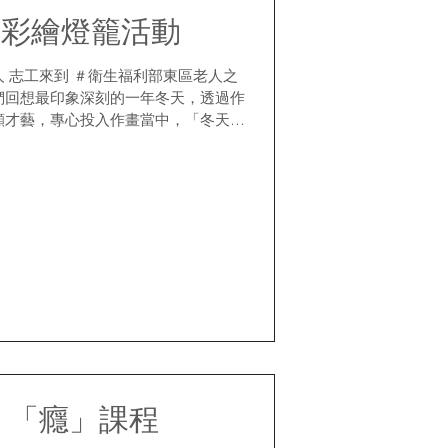
》彩繪燈籠活動
人 志工來到 ＃衛生福利部東區老人之
們回想最印象深刻的一年冬天，透過作
顯才藝，專心投入作畫當中，「冬天」
 倡導志工們熱情地與長輩們互動，在
 「癮」課程