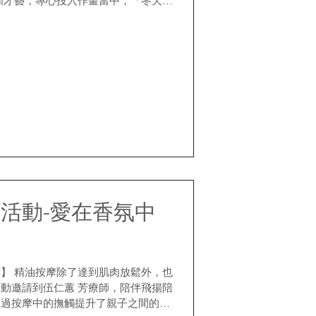
顯才藝，專心投入作畫當中，「冬天」
 倡導志工們熱情地與長輩們互動，在
活動-愛在香氛中
】 精油按摩除了達到肌肉放鬆外，也
動邀請到伍仁蕙 芳療師，陪伴飛揚陪
透過按摩中的撫觸提升了親子之間的非