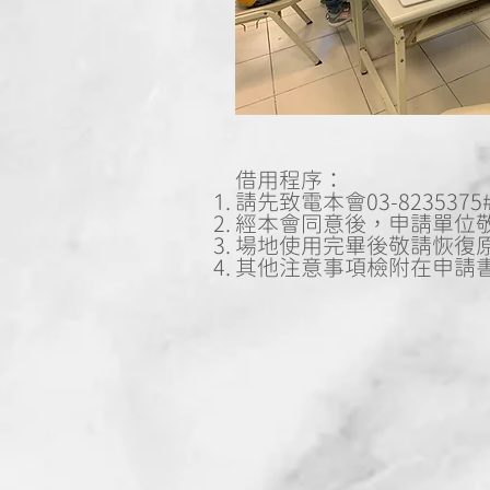
借用程序：
請先致電本會03-82353
經本會同意後，申請單位
場地使用完畢後敬請恢復
其他注意事項檢附在申請