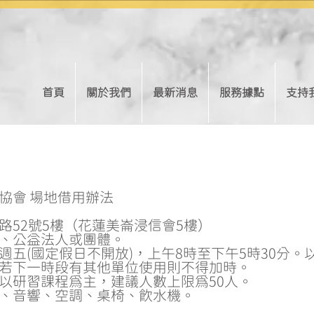
首頁
關於我們
最新消息
服務據點
支持
協會 場地借用辦法
路52號5樓（花蓮美崙浸信會5樓）
、公益法人或團體。
五(國定假日不開放)，上午8時至下午5時30分。
若下一時段有其他單位使用則不得加時。
以研習課程為主，建議人數上限為50人。
、音響、空調、桌椅、飲水機。