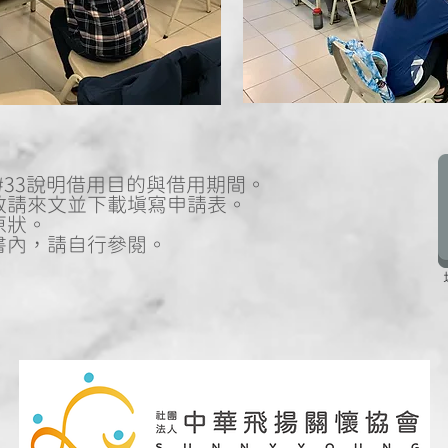
75#33說明借用目的與借用期間。
敬請來文並下載填寫申請表。
原狀。
書內，請自行參閱。