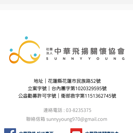
地址｜花蓮縣花蓮市民族路52號
立案字號｜台內團字第1020329595號
公益勸募許可字號｜衛部救字第1151362745號
連絡電話 : 03-8235375
聯絡信箱 sunnyyoung970@gmail.com