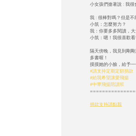
小女孩們搶著說 : 我很
我 : 很棒對嗎？但
小筑：怎麼努力？
我：你要多多閱讀，大
小筑：嗯！我很喜歡看
隔天傍晚，我見到剛剛
多書喔！
摸摸她的小臉，給予一
#請支持定期定額捐款
#給我希望讓愛飛揚
#中華飛揚陪讀班
===============
捐款支持請點我