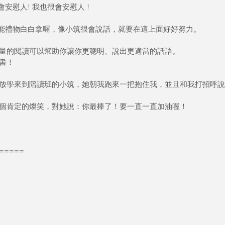
會安慰人! 我也很會安慰人 !
是不能禮物白白拿喔，像小筑很會說話，就要在這上面好好努力。
量的閱讀可以幫助你讓你更聰明、說出更適當的話語。
書！
放學來到陪讀班的小筑，她朝我跑來一把抱住我，並且和我打招呼說
個肯定的燦笑，對她說：你最棒了！要一直一直加油喔！
=====