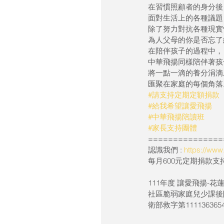
在習慣照顧者的身分後
面對生活上的各種議題
除了努力對抗各種現實
為人父母的你是否忘了
在陪伴孩子的過程中，
中華飛揚同樣陪伴著孩
將一點一滴的養分涓滴
匯聚在家庭的每個角落
#請支持定期定額捐款
#給我希望讓愛飛揚
#中華飛揚陪讀班
#家長支持團體
===============
認識我們 : 
https://ww
每月600元定期捐款支持 
111年度 讓愛飛揚-
社區脆弱家庭兒少課後
衛部救字第111136365