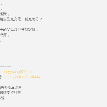
，
，
怪獸，
給自己充充電、補充養分？
子的父母甚至整個家庭，
成河，
。
=====
w.sunnyyoung970.com/
: 
https://neti.cc/3Lyk44X
花蓮縣美崙及北昌
陪讀支持計畫
4號