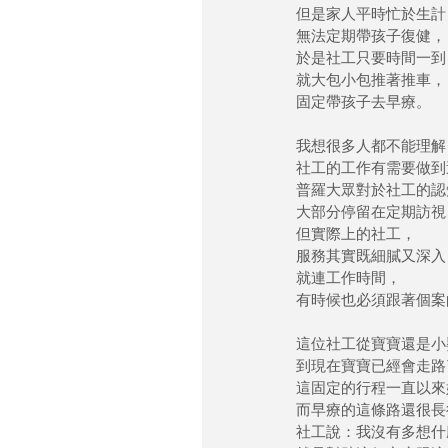
但是家人平時忙於生計
無法定期帶孩子復健，
於是社工只要時間一到
就大包小包推著推車，
固定帶孩子去早療。
我想很多人都不能理解
社工的工作有需要做到
普羅大眾對於社工的認
大部分停留在定期訪視
但實際上的社工，
服務其實既細膩又深入
就連工作時間，
有時候也必須跟著個案
這位社工從寶寶還是小
到現在寶寶已經會走路
這固定的行程一直以來
而早療的這條路還很長
社工說：我沒有多想什