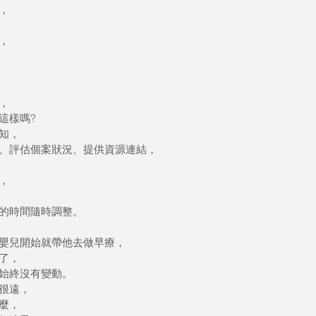
，
，
，
這樣嗎?
知，
、評估個案狀況、提供資源連結，
，
的時間隨時調整。
嬰兒開始就帶他去做早療，
了，
始終沒有變動。
很遠，
麼，