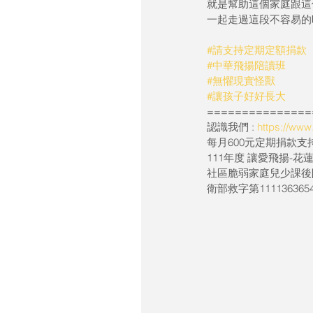
就是幫助這個家庭跟這
一起走過這段不容易的
#請支持定期定額捐款
#中華飛揚陪讀班
#無懼現實怪獸
#讓孩子好好長大
===============
認識我們 : 
https://ww
每月600元定期捐款支持 
111年度 讓愛飛揚-
社區脆弱家庭兒少課後
衛部救字第111136365