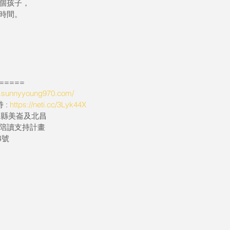
個孩子，
時間。
=====
w.sunnyyoung970.com/
: 
https://neti.cc/3Lyk44X
花蓮縣美崙及北昌
陪讀支持計畫
4號