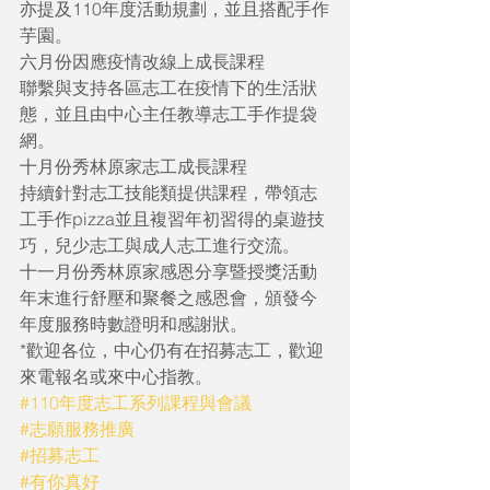
亦提及110年度活動規劃，並且搭配手作
芋園。
六月份因應疫情改線上成長課程
聯繫與支持各區志工在疫情下的生活狀
態，並且由中心主任教導志工手作提袋
網。
十月份秀林原家志工成長課程
持續針對志工技能類提供課程，帶領志
工手作pizza並且複習年初習得的桌遊技
巧，兒少志工與成人志工進行交流。
十一月份秀林原家感恩分享暨授獎活動
年末進行舒壓和聚餐之感恩會，頒發今
年度服務時數證明和感謝狀。
*歡迎各位，中心仍有在招募志工，歡迎
來電報名或來中心指教。
#110年度志工系列課程與會議
#志願服務推廣
#招募志工
#有你真好