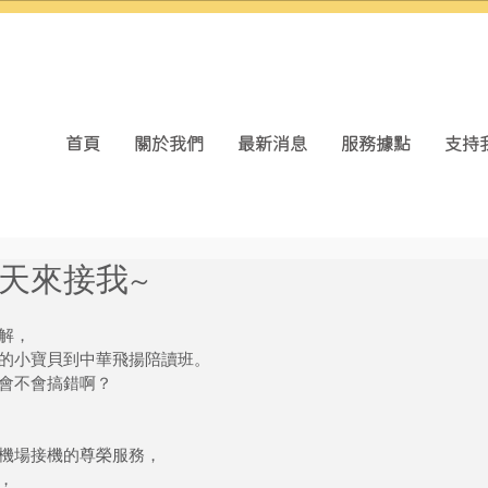
首頁
關於我們
最新消息
服務據點
支持
天來接我~
解，
的小寶貝到中華飛揚陪讀班。
會不會搞錯啊？
機場接機的尊榮服務，
，