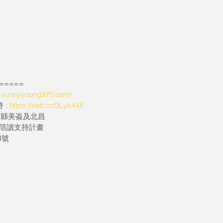
=====
w.sunnyyoung970.com/
: 
https://neti.cc/3Lyk44X
花蓮縣美崙及北昌
陪讀支持計畫
4號