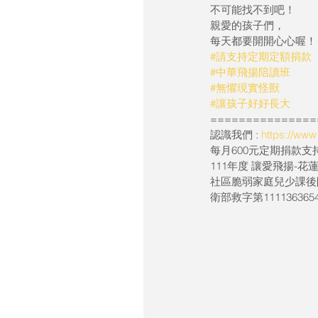
不可能找不到吧！
親愛的孩子們，
每天都要開開心心喔！
#請支持定期定額捐款
#中華飛揚陪讀班
#無懼現實怪獸
#讓孩子好好長大
===============
認識我們 : 
https://ww
每月600元定期捐款支持 
111年度 讓愛飛揚-
社區脆弱家庭兒少課後
衛部救字第111136365