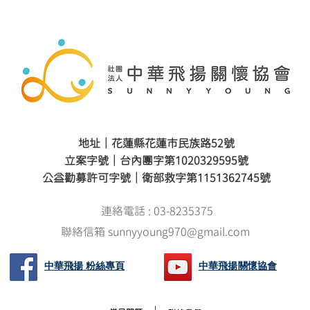
地址｜花蓮縣花蓮市民族路52號
立案字號｜台內團字第1020329595號
公益勸募許可字號｜衛部救字第1151362745號
連絡電話 : 03-8235375
聯絡信箱 sunnyyoung970@gmail.com
中華飛揚 粉絲專頁
中華飛揚關懷協會