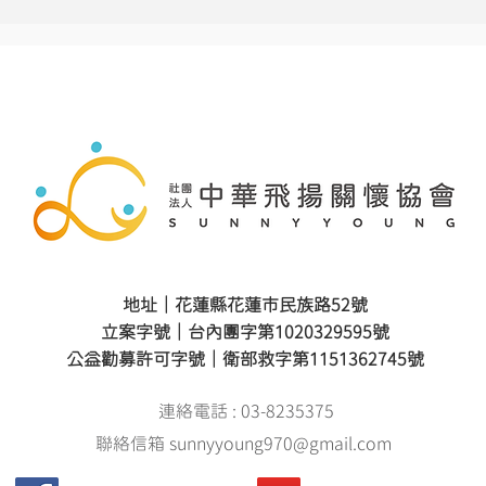
地址｜花蓮縣花蓮市民族路52號
立案字號｜台內團字第1020329595號
公益勸募許可字號｜衛部救字第1151362745號
連絡電話 : 03-8235375
聯絡信箱 sunnyyoung970@gmail.com