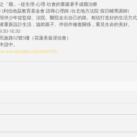
之「癮」~從生理-心理-社會的重建著手成癮治療
 (利伯他茲教育基金會 諮商心理師 /台北地方法院 假日輔導講師)
陪伴少年從監獄、法院、醫院走出自己的路。相信打造好的生活方式
者重新設計生活，協助親子、伴侶作修復關係，重見生命的美好。
0-16:30 
民族路52號5樓（花蓮美崙浸信會）
申請中。
www.surveycake.com/s/bnYGr