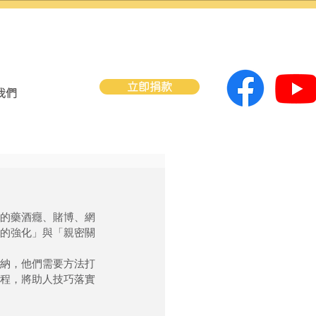
立即捐款
我們
的藥酒癮、賭博、網
的強化」與「親密關
納，他們需要方法打
程，將助人技巧落實