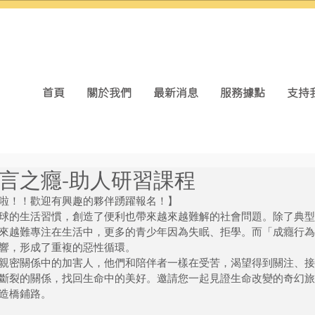
首頁
關於我們
最新消息
服務據點
支持
言之癮-助人研習課程
啦！！歡迎有興趣的夥伴踴躍報名！】
球的生活習慣，創造了便利也帶來越來越難解的社會問題。除了典型
來越難專注在生活中，更多的青少年因為失眠、拒學。而「成癮行為
響，形成了重複的惡性循環。
親密關係中的加害人，他們和陪伴者一樣在受苦，渴望得到關注、接
斷裂的關係，找回生命中的美好。邀請您一起見證生命改變的奇幻旅
造橋鋪路。