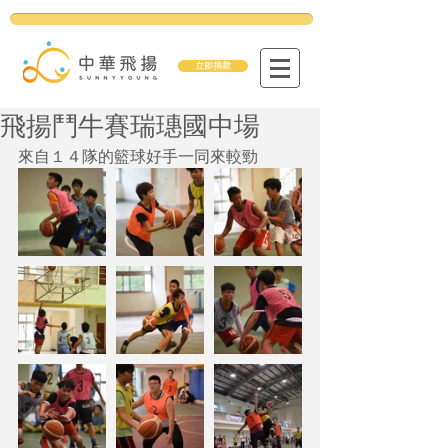
立即捐款
飛揚鬥牛賽瑞璤國中場
來自１４隊的籃球好手一同來較勁