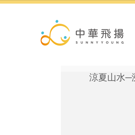
涼夏山水─