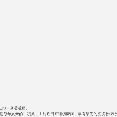
夏山水─溯溪活動。
揚每年夏天的重頭戲，由於近日來連續豪雨，早有準備的溯溪教練特