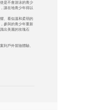
使是不會游泳的青少
，讓在地青少年得以
懼、看似溫和柔弱的
，參與的青少年重新
識出美麗的玫瑰石
案到戶外冒險體驗、