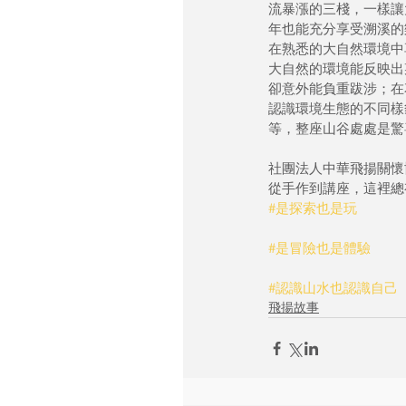
流暴漲的三棧，一樣讓
年也能充分享受溯溪的
在熟悉的大自然環境中
大自然的環境能反映出
卻意外能負重跋涉；在
認識環境生態的不同樣
等，整座山谷處處是驚
社團法人中華飛揚關懷
從手作到講座，這裡總
#是探索也是玩
#是冒險也是體驗
#認識山水也認識自己
飛揚故事