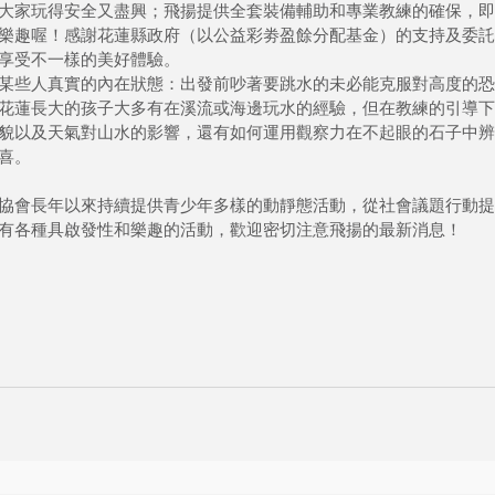
大家玩得安全又盡興；飛揚提供全套裝備輔助和專業教練的確保，即
樂趣喔！感謝花蓮縣政府（以公益彩劵盈餘分配基金）的支持及委託
享受不一樣的美好體驗。
某些人真實的內在狀態：出發前吵著要跳水的未必能克服對高度的恐
花蓮長大的孩子大多有在溪流或海邊玩水的經驗，但在教練的引導下
貌以及天氣對山水的影響，還有如何運用觀察力在不起眼的石子中辨
喜。
協會長年以來持續提供青少年多樣的動靜態活動，從社會議題行動提
有各種具啟發性和樂趣的活動，歡迎密切注意飛揚的最新消息！