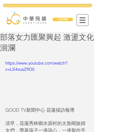
立即捐款
部落女力匯聚興起 激盪文化
洄瀾
https://www.youtube.com/watch?
v=LS4xusZffO0
GOOD TV新聞中心 花蓮採訪報導
清早，花蓮秀林鄉水源村的太魯閣族婦
女們，帶著孩子一邊談心，一邊製作手