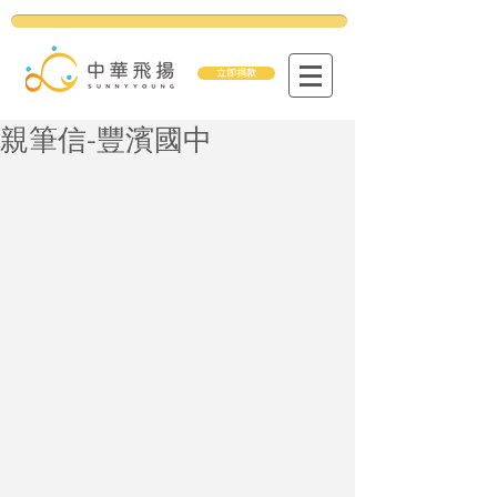
立即捐款
親筆信-豐濱國中