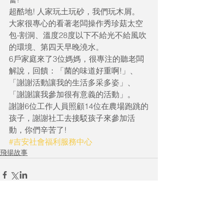
超酷地! 人家玩土玩砂，我們玩木屑。
大家很專心的看著老闆操作秀珍菇太空
包-割洞、溫度28度以下不給光不給風吹
的環境、第四天早晚澆水。
6戶家庭來了3位媽媽，很專注的聽老闆
解說，回饋：「菌的味道好重啊!」、
「謝謝活動讓我的生活多采多姿」、
「謝謝讓我參加很有意義的活動」。
謝謝6位工作人員照顧14位在農場跑跳的
孩子，謝謝社工去接駁孩子來參加活
動，你們辛苦了!
#吉安社會福利服務中心
飛揚故事
留言