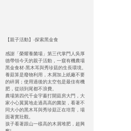
【親子活動】-探索黑金食
感謝「榮耀養菌場」第三代掌門人吳厚
德帶領今天的親子活動，一窺有機農場
黑金食材-黑木耳與秀珍菇的生長環境。
養菇算是廢物利用，木屑加上紙廠不要
的碎屑；使用過後的太空包是最佳有機
肥，從頭到尾都不浪費。
農場第四代千金宇蓁打開菇房大門，大
家小心翼翼地走過高高的菌架，看著不
同大小的黑木耳與秀珍菇正在培育，場
面著實壯觀。
孩子看著跟山一樣高的木屑堆肥，超興
奮!