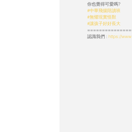
你也覺得可愛嗎?
#中華飛揚陪讀班
#無懼現實怪獸
#讓孩子好好長大
===============
認識我們 : 
https://ww