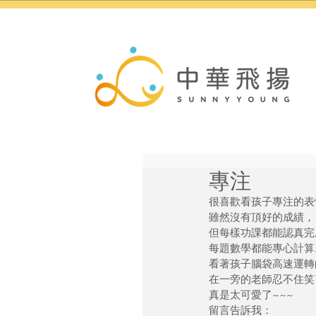
專注
很喜歡看孩子專注的表
雖然沒有頂好的成績，
但每樣功課都能認真完
每題數學都能專心計算
看著孩子腦袋高速運轉
在一旁的老師忍不住笑
真是太可愛了~~~
留言告訴我：