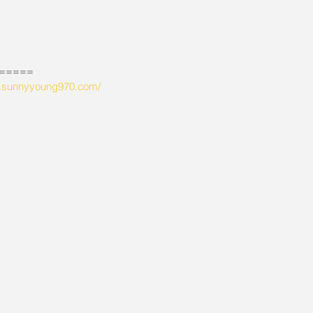
=====
w.sunnyyoung970.com/