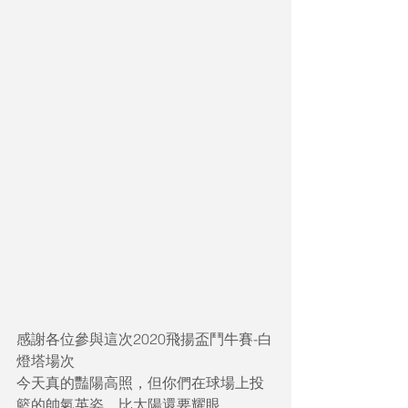
感謝各位參與這次2020飛揚盃鬥牛賽-白
燈塔場次
今天真的豔陽高照，但你們在球場上投
籃的帥氣英姿，比太陽還要耀眼