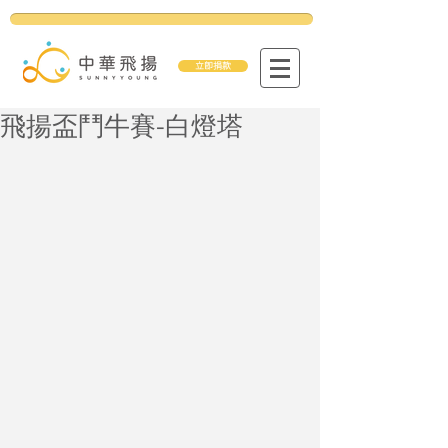
立即捐款
飛揚盃鬥牛賽-白燈塔